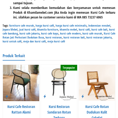
sampai tujuan.
Kami selalu memberikan kemudahan dan kenyamanan untuk memesan
Produk di Khamilamebel.com Jika Anda ingin memesan Kursi Cafe terbaru
ini, silahkan pesan ke customer service kami di WA 085 73237 6065
Tags:
furniture cafe murah
,
harga kursi café
,
harga kursi cafe minimalis
,
Indonesian meubel
,
Jepara Mebel
,
jual kursi café
,
khamila furniture
,
khamila mebel
,
kursi café
,
kursi cafe bali
,
kursi
cafe bandung
,
kursi cafe jakarta
,
kursi cafe kayu
,
kursi cafe modern
,
kursi cafe murah
,
Kursi Cafe
Rotan Jati Perhutani Dudukan Busa
,
kursi restoran
,
kursi restoran bali
,
kursi restoran jakarta
,
kursi untuk café
,
meja dan kursi café
,
meja kursi café
Produk Terkait
Terpopuler
Kursi Cafe Restoran
Kursi Restoran
Kursi Cafe Rotan
Rattan Alami
Sandaran Rotan
Dudukan Kulit
Terbaru
Cokelat