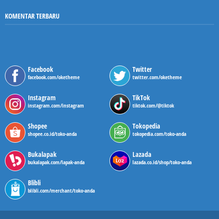
KOMENTAR TERBARU
Facebook
Twitter
facebook.com/oketheme
twitter.com/oketheme
Instagram
TikTok
instagram.com/instagram
tiktok.com/@tiktok
Shopee
Tokopedia
shopee.co.id/toko-anda
tokopedia.com/toko-anda
Bukalapak
Lazada
bukalapak.com/lapak-anda
lazada.co.id/shop/toko-anda
Blibli
blibli.com/merchant/toko-anda