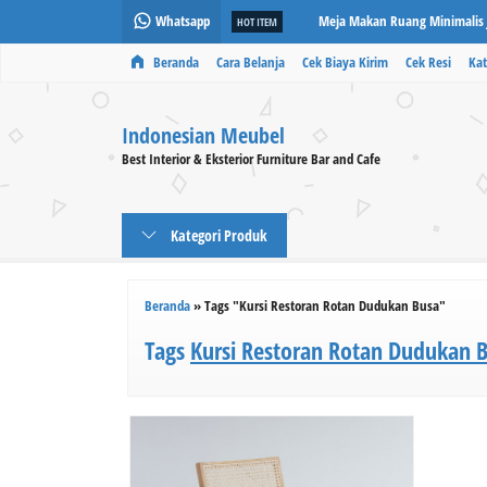
Whatsapp
Meja Makan Ruang Minimalis J
HOT ITEM
Beranda
Cara Belanja
Cek Biaya Kirim
Cek Resi
Kat
Kursi Cafe Jati Perhutani Deng
Kursi Bar Terbaru Italyan Kayu 
Indonesian Meubel
Kursi Bar Kevin Dudukan Kulit
Best Interior & Eksterior Furniture Bar and Cafe
Garden chair Outdoor Cafe Kek
Kategori Produk
Kursi Cafe Rotan Jati Perhutan
Kursi Cafe Kayu Jati Natural
Beranda
»
Tags "Kursi Restoran Rotan Dudukan Busa"
Kursi Bar Jati Perhutani Sanda
Tags
Kursi Restoran Rotan Dudukan 