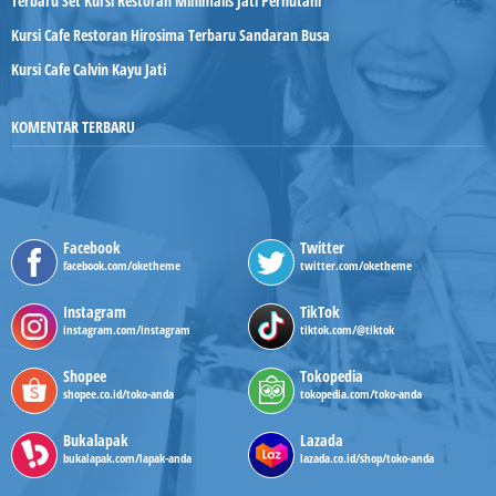
Terbaru Set Kursi Restoran Minimalis Jati Perhutani
Kursi Cafe Restoran Hirosima Terbaru Sandaran Busa
Kursi Cafe Calvin Kayu Jati
KOMENTAR TERBARU
Facebook
Twitter
facebook.com/oketheme
twitter.com/oketheme
Instagram
TikTok
instagram.com/instagram
tiktok.com/@tiktok
Shopee
Tokopedia
shopee.co.id/toko-anda
tokopedia.com/toko-anda
Bukalapak
Lazada
bukalapak.com/lapak-anda
lazada.co.id/shop/toko-anda